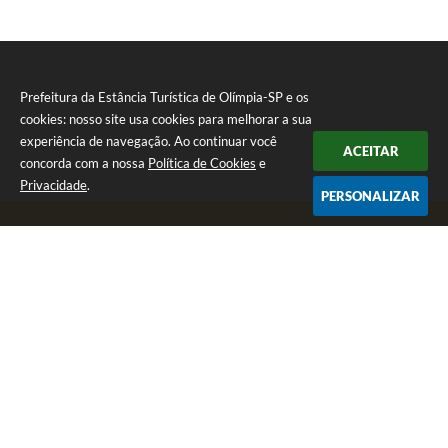
Prefeitura da Estância Turística de Olímpia-SP e os
cookies: nosso site usa cookies para melhorar a sua
experiência de navegação. Ao continuar você
ACEITAR
concorda com a nossa
Política de Cookies
e
Privacidade
.
PERSONALIZAR
Telefone: (17) 3279-2727
Endereço: Praça Rui Barbosa, nº 54 - Centro | CEP: 15400-081
Segunda-feira a Sexta-feira das 8h às 17h
CNPJ: 46.596.151/0001-55
Prefeitura da Estância Turística de Olímpia-SP
Versão do Sistema:
3.5.3 - 19/06/2026
Portal atualizado em:
07/08/2026 17:11
Dados Abertos