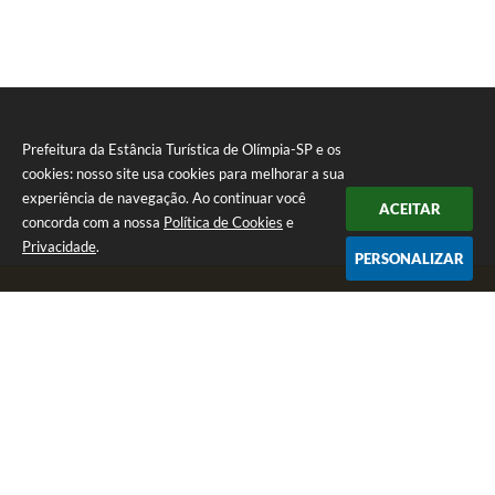
Prefeitura da Estância Turística de Olímpia-SP e os
cookies: nosso site usa cookies para melhorar a sua
experiência de navegação. Ao continuar você
ACEITAR
concorda com a nossa
Política de Cookies
e
Privacidade
.
PERSONALIZAR
Telefone: (17) 3279-2727
Endereço: Praça Rui Barbosa, nº 54 - Centro | CEP: 15400-081
Segunda-feira a Sexta-feira das 8h às 17h
CNPJ: 46.596.151/0001-55
Prefeitura da Estância Turística de Olímpia-SP
Versão do Sistema:
3.5.3 - 19/06/2026
Portal atualizado em:
07/08/2026 17:11
Dados Abertos