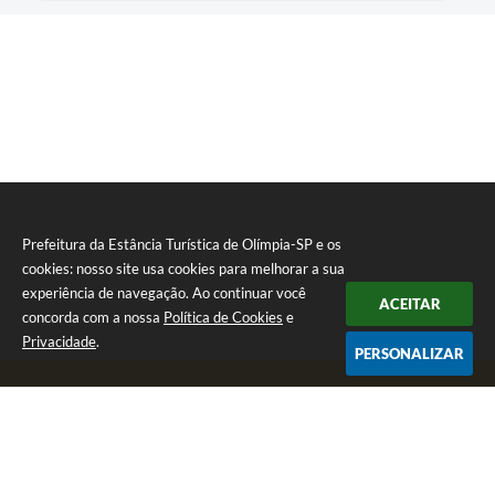
Prefeitura da Estância Turística de Olímpia-SP e os
cookies: nosso site usa cookies para melhorar a sua
experiência de navegação. Ao continuar você
ACEITAR
concorda com a nossa
Política de Cookies
e
Privacidade
.
PERSONALIZAR
Telefone: (17) 3279-2727
Endereço: Praça Rui Barbosa, nº 54 - Centro | CEP: 15400-081
Segunda-feira a Sexta-feira das 8h às 17h
CNPJ: 46.596.151/0001-55
Prefeitura da Estância Turística de Olímpia-SP