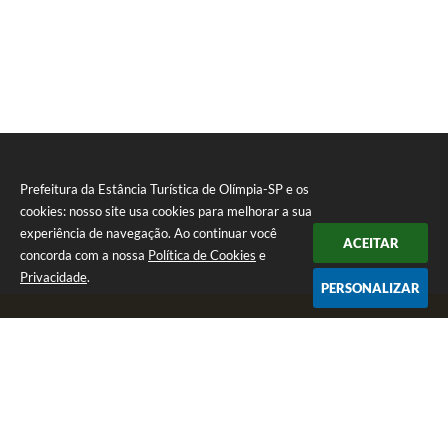
Prefeitura da Estância Turística de Olímpia-SP e os
cookies: nosso site usa cookies para melhorar a sua
experiência de navegação. Ao continuar você
ACEITAR
concorda com a nossa
Política de Cookies
e
Privacidade
.
PERSONALIZAR
Telefone: (17) 3279-2727
Endereço: Praça Rui Barbosa, nº 54 - Centro | CEP: 15400-081
Segunda-feira a Sexta-feira das 8h às 17h
CNPJ: 46.596.151/0001-55
Prefeitura da Estância Turística de Olímpia-SP