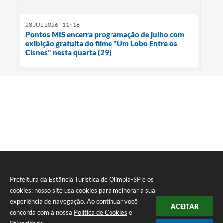
28 JUL 2026 - 11h18
Pontos MIS encerra programação de julho com
exibição gratuita do filme "Um Lobo Entre os
Cisnes" nesta quarta (29)
Prefeitura da Estância Turística de Olímpia-SP e os
cookies: nosso site usa cookies para melhorar a sua
experiência de navegação. Ao continuar você
ACEITAR
concorda com a nossa
Política de Cookies
e