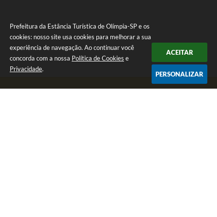
Prefeitura da Estância Turística de Olímpia-SP e os
cookies: nosso site usa cookies para melhorar a sua
experiência de navegação. Ao continuar você
ACEITAR
concorda com a nossa
Política de Cookies
e
Privacidade
.
PERSONALIZAR
Telefone: (17) 3279-2727
Endereço: Praça Rui Barbosa, nº 54 - Centro | CEP: 15400-081
Segunda-feira a Sexta-feira das 8h às 17h
CNPJ: 46.596.151/0001-55
Prefeitura da Estância Turística de Olímpia-SP
Versão do Sistema:
3.5.3 - 19/06/2026
Portal atualizado em:
07/08/2026 17:11
Dados Abertos
Copyright Instar - 2006-2026. Todos os direitos reservados -
Instar Tecnologia