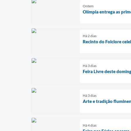
Ontem
Olímpia entrega as prim
Há 2 dias
Recinto do Folclore cel
Há 3 dias
Feira Livre deste doming
Há 3 dias
Arte e tradição flumin
Há 4 dias
Feira nas Férias encerra