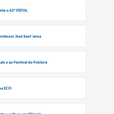
ante o 62º FEFOL
professor José Sant´anna
is e ao Festival do Folclore
 na ECO
nato e cultura em Olímpia