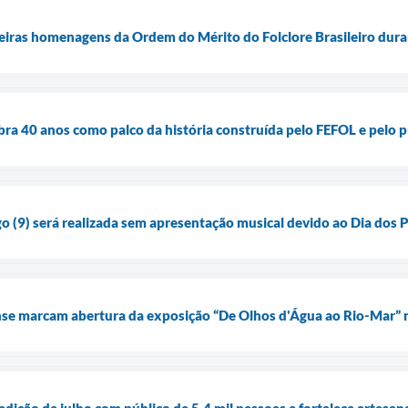
eiras homenagens da Ordem do Mérito do Folclore Brasileiro dur
ebra 40 anos como palco da história construída pelo FEFOL e pelo 
o (9) será realizada sem apresentação musical devido ao Dia dos Pa
ense marcam abertura da exposição “De Olhos d'Água ao Rio-Mar”
 edição de julho com público de 5,4 mil pessoas e fortalece artesa