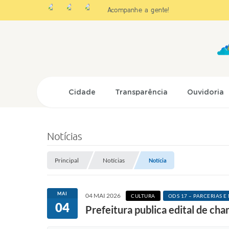
Acompanhe a gente!
Cidade
Transparência
Ouvidoria
Notícias
Principal
Notícias
Notícia
MAI
04 MAI 2026
CULTURA
ODS 17 – PARCERIAS 
04
Prefeitura publica edital de ch