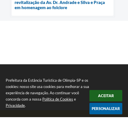
revitalização da Av. Dr. Andrade e Silva e Praça
em homenagem ao folclore
Prefeitura da Estância Turística de Olímpia-SP e os
cookies: nosso site usa cookies para melhorar a sua
experiência de navegação. Ao continuar você
ACEITAR
concorda com a nossa
Política de Cookies
e
Privacidade
.
PERSONALIZAR
Telefone: (17) 3279-2727
Endereço: Praça Rui Barbosa, nº 54 - Centro | CEP: 15400-081