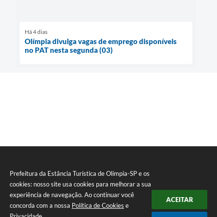
Há 4 dias
Olímpia divulga vagas de emprego disponíveis
no PAT nesta segunda (03)
Prefeitura da Estância Turística de Olímpia-SP e os
cookies: nosso site usa cookies para melhorar a sua
experiência de navegação. Ao continuar você
ACEITAR
concorda com a nossa
Política de Cookies
e
Privacidade
.