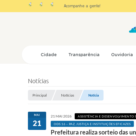
Acompanhe a gente!
Cidade
Transparência
Ouvidoria
Notícias
Principal
Notícias
Notícia
MAI
21 MAI 2026
ASSISTÊNCIA E DESENVOLVIMENTO 
21
ODS 16 – PAZ, JUSTIÇA E INSTITUIÇÕES EFICAZES
Prefeitura realiza sorteio das u