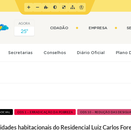
AGORA
CIDADÃO
EMPRESA
S
25º
Secretarias
Conselhos
Diário Oficial
Plano 
SOCIAL
ODS 1 – ERRADICAÇÃO DA POBREZA
ODS 10 – REDUÇÃO DAS DESIGU
nidades habitacionais do Residencial Luiz Carlos Fore