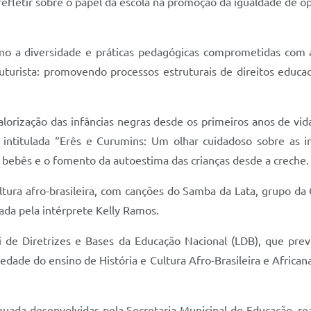
fletir sobre o papel da escola na promoção da igualdade de o
 a diversidade e práticas pedagógicas comprometidas com a
futurista: promovendo processos estruturais de direitos educa
lorização das infâncias negras desde os primeiros anos de vid
a intitulada “Erês e Curumins: Um olhar cuidadoso sobre as i
 bebês e o fomento da autoestima das crianças desde a creche.
ltura afro-brasileira, com canções do Samba da Lata, grupo da
ada pela intérprete Kelly Ramos.
de Diretrizes e Bases da Educação Nacional (LDB), que prevê 
dade do ensino de História e Cultura Afro-Brasileira e Africana,
nuada desenvolvidas pela Secretaria Municipal de Educação, r