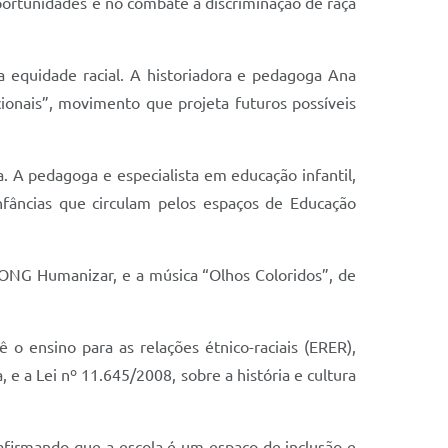
portunidades e no combate à discriminação de raça
 equidade racial. A historiadora e pedagoga Ana
cionais”, movimento que projeta futuros possíveis
a. A pedagoga e especialista em educação infantil,
nfâncias que circulam pelos espaços de Educação
 ONG Humanizar, e a música “Olhos Coloridos”, de
o ensino para as relações étnico-raciais (ERER),
 e a Lei nº 11.645/2008, sobre a história e cultura
eafirmando que a escola é um espaço de inclusão e