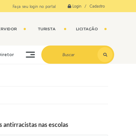
Login / Cadastro
Faça seu login no portal
ERVIDOR
TURISTA
LICITAÇÃO
Diretor
antirracistas nas escolas