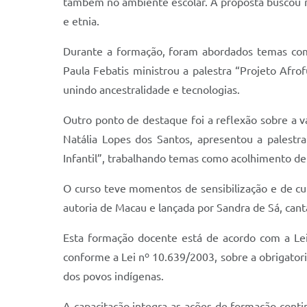
também no ambiente escolar. A proposta buscou re
e etnia.
Durante a formação, foram abordados temas como
Paula Febatis ministrou a palestra “Projeto Afro
unindo ancestralidade e tecnologias.
Outro ponto de destaque foi a reflexão sobre a va
Natália Lopes dos Santos, apresentou a palestr
Infantil”, trabalhando temas como acolhimento de
O curso teve momentos de sensibilização e de cu
autoria de Macau e lançada por Sandra de Sá, cant
Esta formação docente está de acordo com a Lei 
conforme a Lei nº 10.639/2003, sobre a obrigatorie
dos povos indígenas.
A capacitação integra as ações de formação conti