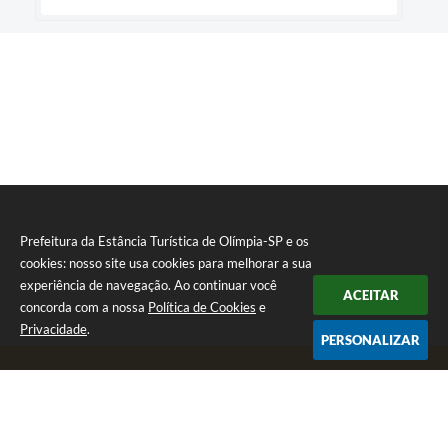
Prefeitura da Estância Turística de Olímpia-SP e os
cookies: nosso site usa cookies para melhorar a sua
experiência de navegação. Ao continuar você
ACEITAR
concorda com a nossa
Política de Cookies
e
Privacidade
.
PERSONALIZAR
Telefone: (17) 3279-2727
Endereço: Praça Rui Barbosa, nº 54 - Centro | CEP: 15400-081
Segunda-feira a Sexta-feira das 8h às 17h
CNPJ: 46.596.151/0001-55
Prefeitura da Estância Turística de Olímpia-SP