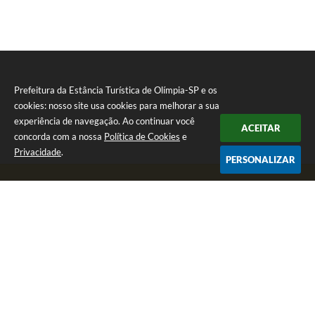
Prefeitura da Estância Turística de Olímpia-SP e os
cookies: nosso site usa cookies para melhorar a sua
experiência de navegação. Ao continuar você
ACEITAR
concorda com a nossa
Política de Cookies
e
Privacidade
.
PERSONALIZAR
Telefone: (17) 3279-2727
Endereço: Praça Rui Barbosa, nº 54 - Centro | CEP: 15400-081
Segunda-feira a Sexta-feira das 8h às 17h
CNPJ: 46.596.151/0001-55
Prefeitura da Estância Turística de Olímpia-SP
Versão do Sistema:
3.5.3 - 19/06/2026
Portal atualizado em:
07/08/2026 17:11
Dados Abertos