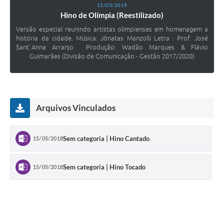
15/03/2019
Hino de Olímpia (Reestilizado)
Versão especial reunindo artistas olimpienses em homenagem a
história da cidade. Música: Jônatas Manzolli Letra : Prof. José
Sant`Anna Arranjo Produção: Wadão Marques & Flávio
Guimarães (Divisão de Comunicação - Gestão 2017/2020)
Arquivos Vinculados
Sem categoria | Hino Cantado
15/05/2018
Sem categoria | Hino Tocado
15/05/2018