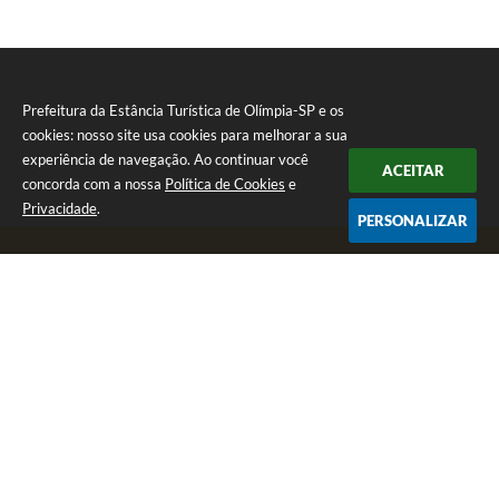
Prefeitura da Estância Turística de Olímpia-SP e os
cookies: nosso site usa cookies para melhorar a sua
experiência de navegação. Ao continuar você
ACEITAR
concorda com a nossa
Política de Cookies
e
Privacidade
.
PERSONALIZAR
Telefone: (17) 3279-2727
Endereço: Praça Rui Barbosa, nº 54 - Centro | CEP: 15400-081
Segunda-feira a Sexta-feira das 8h às 17h
CNPJ: 46.596.151/0001-55
Prefeitura da Estância Turística de Olímpia-SP
Versão do Sistema:
3.5.3 - 19/06/2026
Portal atualizado em:
05/08/2026 16:43
Dados Abertos