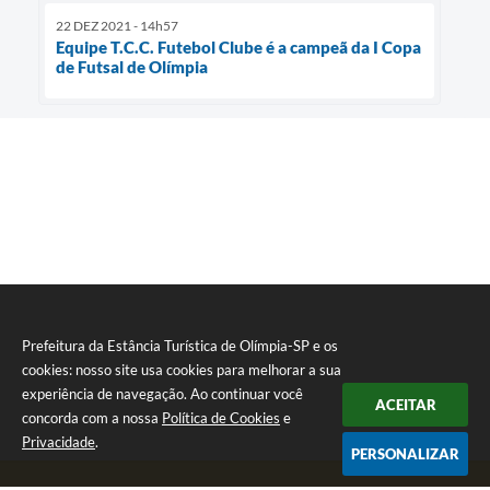
22 DEZ 2021 - 14h57
Equipe T.C.C. Futebol Clube é a campeã da I Copa
de Futsal de Olímpia
Prefeitura da Estância Turística de Olímpia-SP e os
cookies: nosso site usa cookies para melhorar a sua
experiência de navegação. Ao continuar você
ACEITAR
concorda com a nossa
Política de Cookies
e
Privacidade
.
PERSONALIZAR