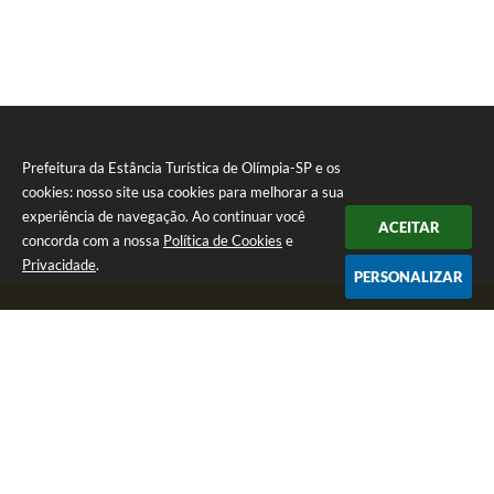
Prefeitura da Estância Turística de Olímpia-SP e os
cookies: nosso site usa cookies para melhorar a sua
experiência de navegação. Ao continuar você
ACEITAR
concorda com a nossa
Política de Cookies
e
Privacidade
.
PERSONALIZAR
Telefone: (17) 3279-2727
Endereço: Praça Rui Barbosa, nº 54 - Centro | CEP: 15400-081
Segunda-feira a Sexta-feira das 8h às 17h
CNPJ: 46.596.151/0001-55
Prefeitura da Estância Turística de Olímpia-SP
Versão do Sistema:
3.5.3 - 19/06/2026
Portal atualizado em:
07/08/2026 17:11
Dados Abertos