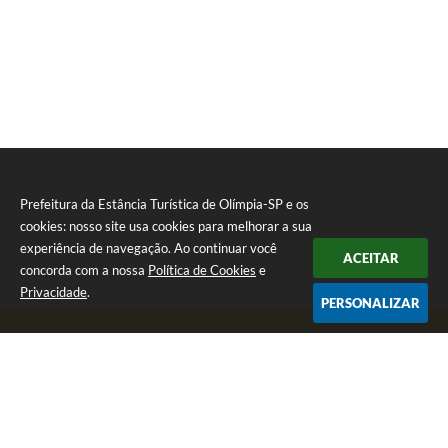
Prefeitura da Estância Turística de Olímpia-SP e os
cookies: nosso site usa cookies para melhorar a sua
experiência de navegação. Ao continuar você
ACEITAR
concorda com a nossa
Política de Cookies
e
Privacidade
.
PERSONALIZAR
Telefone: (17) 3279-2727
Endereço: Praça Rui Barbosa, nº 54 - Centro | CEP: 15400-081
Segunda-feira a Sexta-feira das 8h às 17h
CNPJ: 46.596.151/0001-55
Prefeitura da Estância Turística de Olímpia-SP