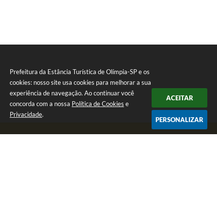
Prefeitura da Estância Turística de Olímpia-SP e os
cookies: nosso site usa cookies para melhorar a sua
experiência de navegação. Ao continuar você
ACEITAR
concorda com a nossa
Política de Cookies
e
Privacidade
.
PERSONALIZAR
Telefone: (17) 3279-2727
Endereço: Praça Rui Barbosa, nº 54 - Centro | CEP: 15400-081
Segunda-feira a Sexta-feira das 8h às 17h
CNPJ: 46.596.151/0001-55
Prefeitura da Estância Turística de Olímpia-SP
Versão do Sistema:
3.5.3 - 19/06/2026
Portal atualizado em:
07/08/2026 17:11
Dados Abertos