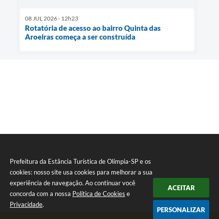
08 JUL 2026 - 12h23
Rotatória de acesso ao bairro Quinta das
Aroeiras começa a ser construída
Prefeitura da Estância Turística de Olímpia-SP e os
cookies: nosso site usa cookies para melhorar a sua
experiência de navegação. Ao continuar você
ACEITAR
concorda com a nossa
Política de Cookies
e
Privacidade
.
PERSONALIZAR