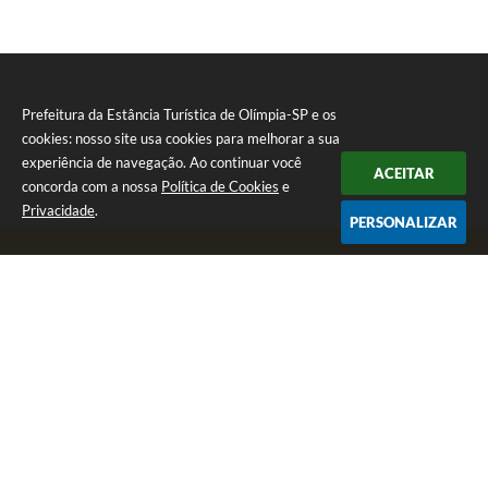
Prefeitura da Estância Turística de Olímpia-SP e os
cookies: nosso site usa cookies para melhorar a sua
experiência de navegação. Ao continuar você
ACEITAR
concorda com a nossa
Política de Cookies
e
Privacidade
.
PERSONALIZAR
Telefone: (17) 3279-2727
Endereço: Praça Rui Barbosa, nº 54 - Centro | CEP: 15400-081
Segunda-feira a Sexta-feira das 8h às 17h
CNPJ: 46.596.151/0001-55
Prefeitura da Estância Turística de Olímpia-SP
Versão do Sistema:
3.5.3 - 19/06/2026
Portal atualizado em:
07/08/2026 17:11
Dados Abertos