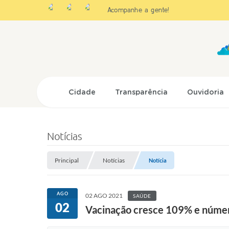
Acompanhe a gente!
Cidade
Transparência
Ouvidoria
Notícias
Principal
Notícias
Notícia
AGO
02 AGO 2021
SAÚDE
02
Vacinação cresce 109% e número