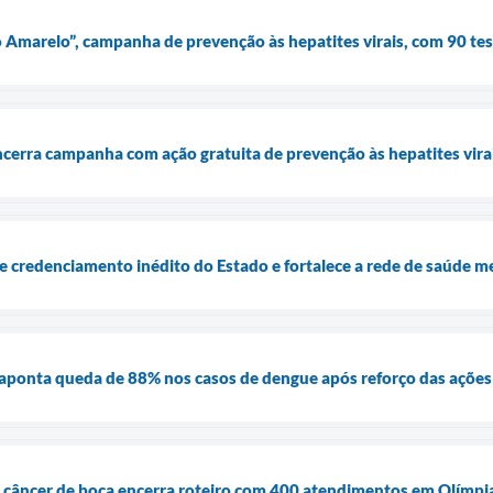
o Amarelo”, campanha de prevenção às hepatites virais, com 90 tes
cerra campanha com ação gratuita de prevenção às hepatites virai
 credenciamento inédito do Estado e fortalece a rede de saúde m
 aponta queda de 88% nos casos de dengue após reforço das açõe
 câncer de boca encerra roteiro com 400 atendimentos em Olímpi