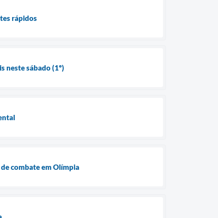
tes rápidos
s neste sábado (1º)
ental
s de combate em Olímpia
a