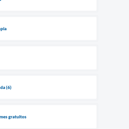
mpia
da (6)
ames gratuitos