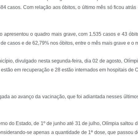
4 casos. Com relação aos óbitos, o último mês só ficou atrás de
 apresentou o quadro mais grave, com 1.535 casos e 43 óbit
 casos e de 62,79% nos óbitos, entre o mês mais grave e o me
cípio, divulgado nesta segunda-feira, dia 02 de agosto, Olím
1 estão em recuperação e 28 estão internados em hospitais de O
igada ao avanço da vacinação, que foi adiantada nesses últim
o do Estado, de 1º de junho até 31 de julho, Olímpia saltou d
iderando-se apenas a quantidade de 1ª dose, que passou de 1