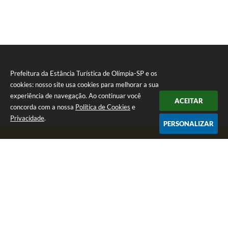
Prefeitura da Estância Turística de Olímpia-SP e os
cookies: nosso site usa cookies para melhorar a sua
experiência de navegação. Ao continuar você
ACEITAR
concorda com a nossa
Política de Cookies
e
Privacidade
.
PERSONALIZAR
Telefone: (17) 3279-2727
Endereço: Praça Rui Barbosa, nº 54 - Centro | CEP: 15400-081
Segunda-feira a Sexta-feira das 8h às 17h
CNPJ: 46.596.151/0001-55
Prefeitura da Estância Turística de Olímpia-SP
Versão do Sistema:
3.5.3 - 19/06/2026
Portal atualizado em:
07/08/2026 17:11
Dados Abertos