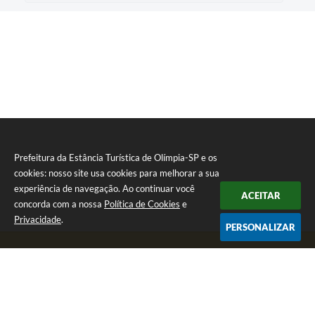
Prefeitura da Estância Turística de Olímpia-SP e os
cookies: nosso site usa cookies para melhorar a sua
experiência de navegação. Ao continuar você
ACEITAR
concorda com a nossa
Política de Cookies
e
Privacidade
.
PERSONALIZAR
Telefone: (17) 3279-2727
Endereço: Praça Rui Barbosa, nº 54 - Centro | CEP: 15400-081
Segunda-feira a Sexta-feira das 8h às 17h
CNPJ: 46.596.151/0001-55
Prefeitura da Estância Turística de Olímpia-SP