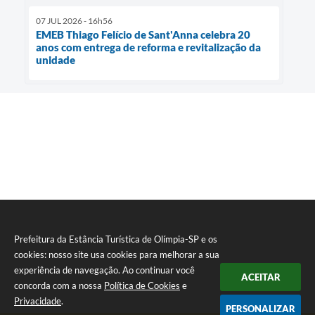
07 JUL 2026 - 16h56
EMEB Thiago Felício de Sant'Anna celebra 20
anos com entrega de reforma e revitalização da
unidade
Prefeitura da Estância Turística de Olímpia-SP e os
cookies: nosso site usa cookies para melhorar a sua
experiência de navegação. Ao continuar você
ACEITAR
concorda com a nossa
Política de Cookies
e
Privacidade
.
PERSONALIZAR