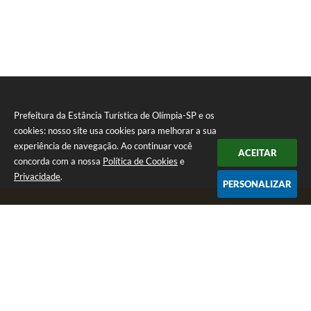
Prefeitura da Estância Turística de Olímpia-SP e os
cookies: nosso site usa cookies para melhorar a sua
experiência de navegação. Ao continuar você
ACEITAR
concorda com a nossa
Política de Cookies
e
Privacidade
.
PERSONALIZAR
Telefone: (17) 3279-2727
Endereço: Praça Rui Barbosa, nº 54 - Centro | CEP: 15400-081
Segunda-feira a Sexta-feira das 8h às 17h
CNPJ: 46.596.151/0001-55
Prefeitura da Estância Turística de Olímpia-SP
Versão do Sistema:
3.5.3 - 19/06/2026