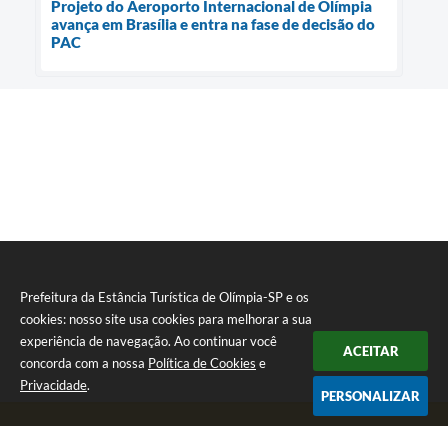
Projeto do Aeroporto Internacional de Olímpia
avança em Brasília e entra na fase de decisão do
PAC
Prefeitura da Estância Turística de Olímpia-SP e os
cookies: nosso site usa cookies para melhorar a sua
experiência de navegação. Ao continuar você
ACEITAR
concorda com a nossa
Política de Cookies
e
Privacidade
.
PERSONALIZAR
Telefone: (17) 3279-2727