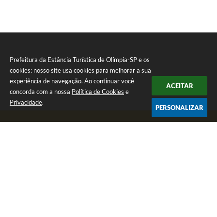
Prefeitura da Estância Turística de Olímpia-SP e os
cookies: nosso site usa cookies para melhorar a sua
experiência de navegação. Ao continuar você
ACEITAR
concorda com a nossa
Política de Cookies
e
Privacidade
.
PERSONALIZAR
Telefone: (17) 3279-2727
Endereço: Praça Rui Barbosa, nº 54 - Centro | CEP: 15400-081
Segunda-feira a Sexta-feira das 8h às 17h
CNPJ: 46.596.151/0001-55
Prefeitura da Estância Turística de Olímpia-SP
Versão do Sistema:
3.5.3 - 19/06/2026
Portal atualizado em:
06/08/2026 16:44
Dados Abertos