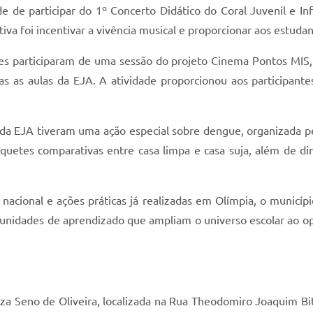
e participar do 1º Concerto Didático do Coral Juvenil e Infa
iativa foi incentivar a vivência musical e proporcionar aos est
tes participaram de uma sessão do projeto Cinema Pontos MIS,
as as aulas da EJA. A atividade proporcionou aos participante
s da EJA tiveram uma ação especial sobre dengue, organizada p
quetes comparativas entre casa limpa e casa suja, além de din
nacional e ações práticas já realizadas em Olímpia, o munic
unidades de aprendizado que ampliam o universo escolar ao opor
za Seno de Oliveira, localizada na Rua Theodomiro Joaquim Bit