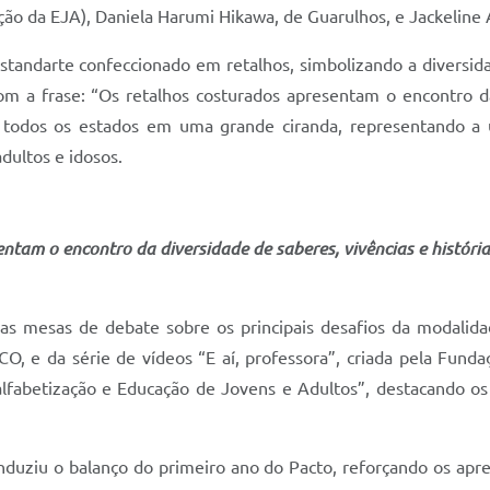
o da EJA), Daniela Harumi Hikawa, de Guarulhos, e Jackeline A
tandarte confeccionado em retalhos, simbolizando a diversidade
om a frase: “Os retalhos costurados apresentam o encontro da 
 todos os estados em uma grande ciranda, representando a u
dultos e idosos.
ntam o encontro da diversidade de saberes, vivências e história
as mesas de debate sobre os principais desafios da modali
, e da série de vídeos “E aí, professora”, criada pela Fund
fabetização e Educação de Jovens e Adultos”, destacando os 
nduziu o balanço do primeiro ano do Pacto, reforçando os ap