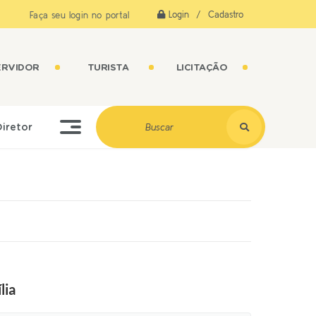
Login / Cadastro
Faça seu login no portal
ERVIDOR
TURISTA
LICITAÇÃO
Diretor
lia