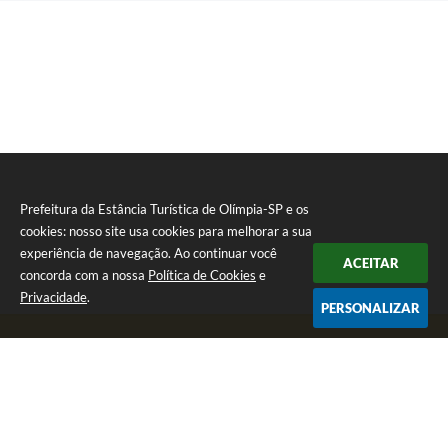
Prefeitura da Estância Turística de Olímpia-SP e os
cookies: nosso site usa cookies para melhorar a sua
experiência de navegação. Ao continuar você
ACEITAR
concorda com a nossa
Política de Cookies
e
Privacidade
.
PERSONALIZAR
Telefone: (17) 3279-2727
Endereço: Praça Rui Barbosa, nº 54 - Centro | CEP: 15400-081
Segunda-feira a Sexta-feira das 8h às 17h
CNPJ: 46.596.151/0001-55
Prefeitura da Estância Turística de Olímpia-SP