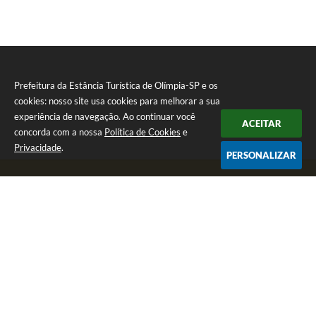
Prefeitura da Estância Turística de Olímpia-SP e os
cookies: nosso site usa cookies para melhorar a sua
experiência de navegação. Ao continuar você
ACEITAR
concorda com a nossa
Política de Cookies
e
Privacidade
.
PERSONALIZAR
Telefone: (17) 3279-2727
Endereço: Praça Rui Barbosa, nº 54 - Centro | CEP: 15400-081
Segunda-feira a Sexta-feira das 8h às 17h
CNPJ: 46.596.151/0001-55
Prefeitura da Estância Turística de Olímpia-SP
Versão do Sistema:
3.5.3 - 19/06/2026
Portal atualizado em:
07/08/2026 17:11
Dados Abertos