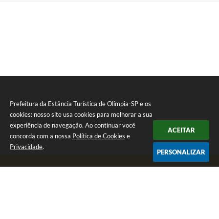
Prefeitura da Estância Turística de Olímpia-SP e os
cookies: nosso site usa cookies para melhorar a sua
experiência de navegação. Ao continuar você
ACEITAR
concorda com a nossa
Política de Cookies
e
Privacidade
.
PERSONALIZAR
Telefone: (17) 3279-2727
Endereço: Praça Rui Barbosa, nº 54 - Centro | CEP: 15400-081
Segunda-feira a Sexta-feira das 8h às 17h
CNPJ: 46.596.151/0001-55
Prefeitura da Estância Turística de Olímpia-SP