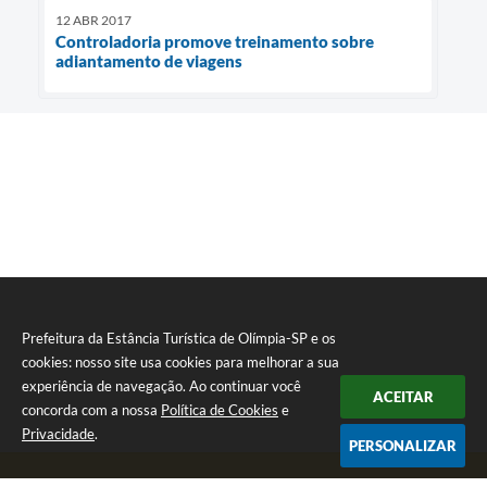
12 ABR 2017
Controladoria promove treinamento sobre
adiantamento de viagens
Prefeitura da Estância Turística de Olímpia-SP e os
cookies: nosso site usa cookies para melhorar a sua
experiência de navegação. Ao continuar você
ACEITAR
concorda com a nossa
Política de Cookies
e
Privacidade
.
PERSONALIZAR