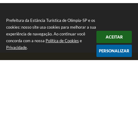
Prefeitura da Estância Turística de Olímpia-SP e os
cookies: nosso site usa cookies para melhorar a sua
experiência de navegação. Ao continuar você
ACEITAR
concorda com a nossa
Política de Cookies
e
Privacidade
.
PERSONALIZAR
Telefone: (17) 3279-2727
Endereço: Praça Rui Barbosa, nº 54 - Centro | CEP: 15400-081
Segunda-feira a Sexta-feira das 8h às 17h
CNPJ: 46.596.151/0001-55
Prefeitura da Estância Turística de Olímpia-SP
Versão do Sistema:
3.5.3 - 19/06/2026
Portal atualizado em:
07/08/2026 17:11
Dados Abertos
Copyright Instar - 2006-2026. Todos os direitos reservados -
Instar Tecnologia