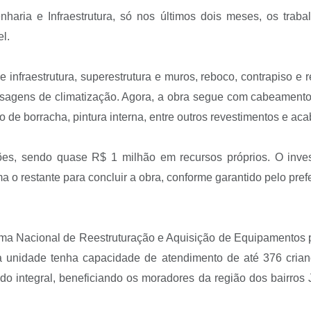
genharia e Infraestrutura, só nos últimos dois meses, os 
l.
 infraestrutura, superestrutura e muros, reboco, contrapiso e 
ssagens de climatização. Agora, a obra segue com cabeamento d
o de borracha, pintura interna, entre outros revestimentos e a
hões, sendo quase R$ 1 milhão em recursos próprios. O inve
 o restante para concluir a obra, conforme garantido pelo pre
rama Nacional de Reestruturação e Aquisição de Equipamentos p
, a unidade tenha capacidade de atendimento de até 376 crian
odo integral, beneficiando os moradores da região dos bairros 