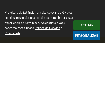
Prefeitura da Estância Turística de Olímpia-SP e os
cookies: nosso site usa cookies para melhorar a sua
experiência de navegação. Ao continuar você
ACEITAR
concorda com a nossa
Política de Cookies
e
Privacidade
.
PERSONALIZAR
Telefone: (17) 3279-2727
Endereço: Praça Rui Barbosa, nº 54 - Centro | CEP: 15400-081
Segunda-feira a Sexta-feira das 8h às 17h
CNPJ: 46.596.151/0001-55
Prefeitura da Estância Turística de Olímpia-SP
Versão do Sistema:
3.5.3 - 19/06/2026
Portal atualizado em:
06/08/2026 08:17
Dados Abertos
Copyright Instar - 2006-2026. Todos os direitos reservados -
Instar Tecnologia