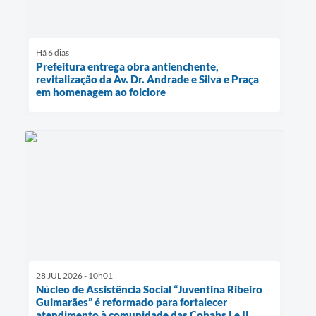
Há 6 dias
Prefeitura entrega obra antienchente,
revitalização da Av. Dr. Andrade e Silva e Praça
em homenagem ao folclore
28 JUL 2026 - 10h01
Núcleo de Assistência Social “Juventina Ribeiro
Guimarães” é reformado para fortalecer
atendimento à comunidade das Cohabs I e II