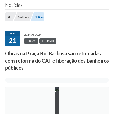
Notícias
P
r
o
Notícias
Notícia
j
e
t
o
MAI
21 MAI 2024
-
21
C
OBRAS
TURISMO
e
n
t
Obras na Praça Rui Barbosa são retomadas
r
com reforma do CAT e liberação dos banheiros
o
d
públicos
e
A
t
e
n
d
i
m
e
n
t
o