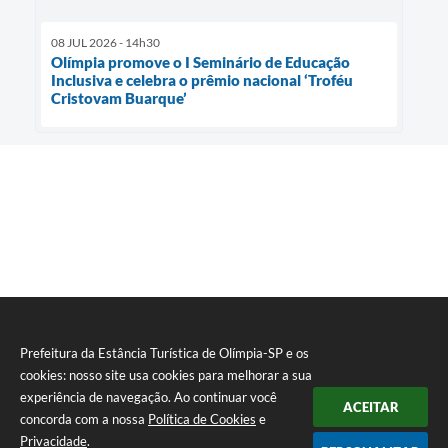
08 JUL 2026 - 14h30
Olímpia promove o I Seminário de Educação
Inclusiva e celebra o prêmio nacional ‘Troféu
Cristovam Buarque’
Prefeitura da Estância Turística de Olímpia-SP e os
cookies: nosso site usa cookies para melhorar a sua
experiência de navegação. Ao continuar você
ACEITAR
concorda com a nossa
Política de Cookies
e
Privacidade
.